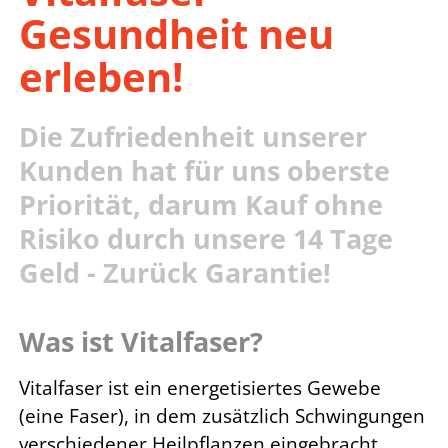
Gesundheit neu
erleben!
Die Zufriedenheit unserer
Kunden hat für uns oberste
Priorität, darum Kauf ohne
Risiko durch unsere 14 Tage
Geld - Zurück Garantie!
Was ist Vitalfaser?
Vitalfaser ist ein energetisiertes Gewebe
(eine Faser), in dem zusätzlich Schwingungen
verschiedener Heilpflanzen eingebracht