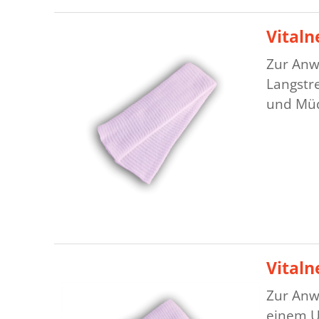
Vitaln
Zur Anw
Langstre
und Müd
Vitaln
Zur Anw
einem U