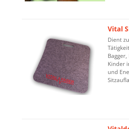
Vital 
Dient zu
Tätigke
Bagger, 
Kinder i
und Ener
Sitzaufl
Vitald