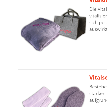
Die Vita
vitalisi
sich pos
auswirkt
Vitals
Bestehen
starken
aufgrund